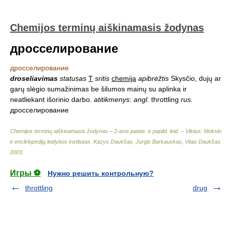
Chemijos terminų aiškinamasis žodynas
дросселирование
дросселирование
droseliavimas
statusas
T
sritis
chemija
apibrėžtis
Skysčio, dujų ar
garų slėgio sumažinimas be šilumos mainų su aplinka ir
neatliekant išorinio darbo.
atitikmenys
:
angl.
throttling
rus.
дросселирование
Chemijos terminų aiškinamasis žodynas – 2-asis patais. ir papild. leid. – Vilnius: Mokslo
ir enciklopedijų leidybos institutas
.
Kazys Daukšas, Jurgis Barkauskas, Vitas Daukšas
.
2003
.
Игры ⚽
Нужно решить контрольную?
throttling
drug