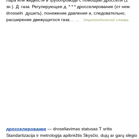
пара или жидкости в трубопроводе с помощью дросселя (2
зн.). Д. газа. Регулирующее д. * * * дросселирование (от нем.
drosseln душить), понижение давления и, следовательно,
расширение движущегося газа… …
Энциклопедический словарь
дросселирование
— droseliavimas statusas T sritis
Standartizacija ir metrologija apibrėžtis Skysčio, dujų ar garų slėgio