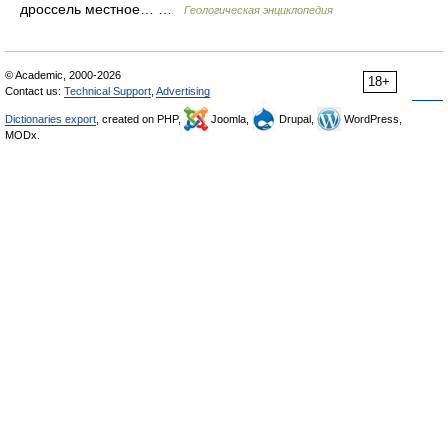
дроссель местное… …
Геологическая энциклопедия
© Academic, 2000-2026
18+
Contact us:
Technical Support
,
Advertising
Dictionaries export
, created on PHP,
Joomla,
Drupal,
WordPress,
MODx.