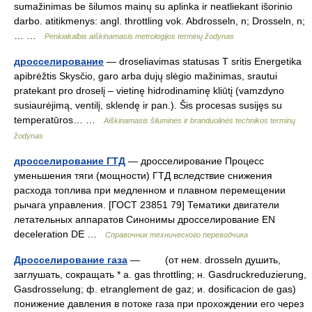
sumažinimas be šilumos mainų su aplinka ir neatliekant išorinio
darbo. atitikmenys: angl. throttling vok. Abdrosseln, n; Drosseln, n;
… …
Penkiakalbis aiškinamasis metrologijos terminų žodynas
дросселирование
— droseliavimas statusas T sritis Energetika
apibrėžtis Skysčio, garo arba dujų slėgio mažinimas, srautui
pratekant pro droselį – vietinę hidrodinaminę kliūtį (vamzdyno
susiaurėjimą, ventilį, sklendę ir pan.). Šis procesas susijęs su
temperatūros… …
Aiškinamasis šiluminės ir branduolinės technikos terminų
žodynas
дросселирование ГТД
— дросселирование Процесс
уменьшения тяги (мощности) ГТД вследствие снижения
расхода топлива при медленном и плавном перемещении
рычага управления. [ГОСТ 23851 79] Тематики двигатели
летательных аппаратов Синонимы дросселирование EN
deceleration DE …
Справочник технического переводчика
Дросселирование газа
— (от нем. drosseln душить,
заглушать, сокращать * a. gas throttling; н. Gasdruckreduzierung,
Gasdrosselung; ф. etranglement de gaz; и. dosificacion de gas)
понижение давления в потоке газа при прохождении его через